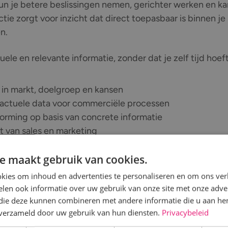
kun je betere beslissingen nemen, gerichter werken en ka
tie zorgt voor inzicht dat direct toepasbaar is binnen je
n.
uele en relevante informatie, zonder dat je zelf tijd hoeft
 in markt, doelgroep en kansen
actuele data voor commerciële processen
vorming op basis van concrete informatie
et van sales en marketing
e output zonder interne belasting
e maakt gebruik van cookies.
kies om inhoud en advertenties te personaliseren en om ons ver
len ook informatie over uw gebruik van onze site met onze adver
 die deze kunnen combineren met andere informatie die u aan hen
 Sales zich onderscheidt
n verzameld door uw gebruik van hun diensten.
Privacybeleid