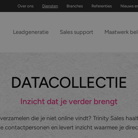
Over ons
Diensten
Branches
Referenties
Nieuws e
Leadgeneratie
Sales support
Maatwerk be
DATACOLLECTIE
Inzicht dat je verder brengt
erzamelen die je niet online vindt? Trinity Sales haalt
ste contactpersonen en levert inzicht waarmee je direc