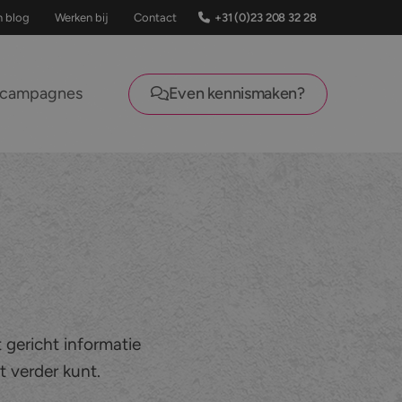
+31 (0)23 208 32 28
n blog
Werken bij
Contact
lcampagnes
Even kennismaken?
 gericht informatie
t verder kunt.