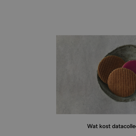
Veelgestelde v
Heb je vragen over 
de meest voorkomend
organisatie.
Wat kost datacolle