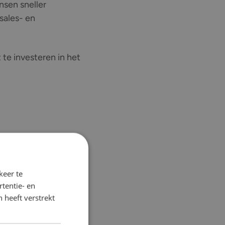
nsen sneller
 sales- en
 te investeren in het
keer te
tentie- en
 heeft verstrekt