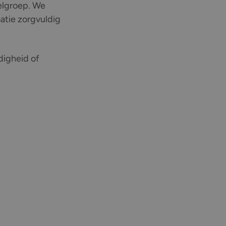
oelgroep. We
matie zorgvuldig
digheid of