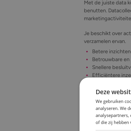
Met de juiste data 
benutten. Datacollec
marketingactiviteite
Je beschikt over act
verzamelen ervan.
Betere inzichten
Betrouwbare en 
Snellere besluit
Efficiëntere inz
Direct toepasbar
Deze websit
We gebruiken coo
analyseren. We de
analysepartners,
Waarin Trinity
of die zij hebbe