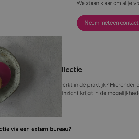
We staan klaar om al je 
Neem meteen contact
ragen over datacollectie
datacollectie en hoe dit werkt in de praktijk? Hieronde
e vragen, zodat je snel inzicht krijgt in de mogelijkhe
ctie via een extern bureau?