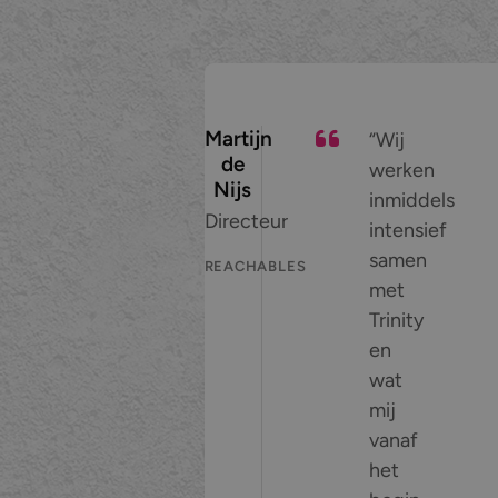
Wij werken inmiddels intensief samen 
Martijn
Wij
de
werken
Nijs
inmiddels
Directeur
intensief
samen
REACHABLES
met
Trinity
en
wat
mij
vanaf
het