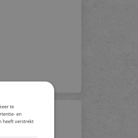
rachten heeft Trinity ons de support geboden waar we naar op z
keer te
tentie- en
 heeft verstrekt