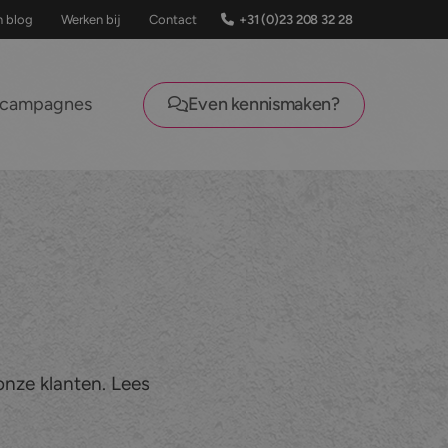
+31 (0)23 208 32 28
n blog
Werken bij
Contact
lcampagnes
Even kennismaken?
 onze klanten. Lees