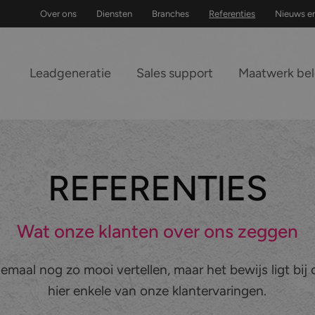
Over ons
Diensten
Branches
Referenties
Nieuws e
Leadgeneratie
Sales support
Maatwerk be
REFERENTIES
Wat onze klanten over ons zeggen
emaal nog zo mooi vertellen, maar het bewijs ligt bij
hier enkele van onze klantervaringen.