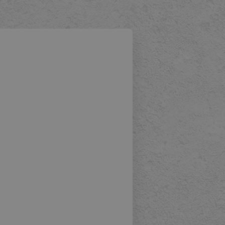
fessionaliteit, structuur en eigenaarschap. Waar veel partijen s