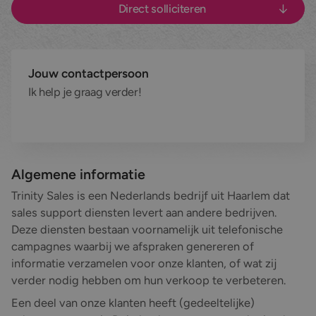
Direct solliciteren
Nieuws en blog
Maatwerk belcampagnes
Zakelijke dienstverlening
Werken bij
Datacollectie
Marketing & Media
Jouw contactpersoon
Ik help je graag verder!
Contact
Inschrijvingen verzamelen
E-commerce
Inbound telefonie
Fieldmarketing
Alle diensten
Industrie & Maakindustrie
Algemene informatie
Alle branches
Trinity Sales is een Nederlands bedrijf uit Haarlem dat
sales support diensten levert aan andere bedrijven.
Deze diensten bestaan voornamelijk uit telefonische
campagnes waarbij we afspraken genereren of
informatie verzamelen voor onze klanten, of wat zij
verder nodig hebben om hun verkoop te verbeteren.
Een deel van onze klanten heeft (gedeeltelijke)