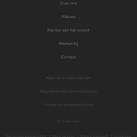
Over ons
Nieuws
Klanten aan het woord
Werken bij
Contact
Algemene voorwaarden
Algemene klachtenprocedure
Verwerkersovereenkomst
© Trinity Sales
Alle rechten voorbehouden
Meest gezocht
Privacy statement
Instellingen