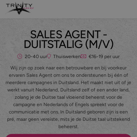
SALES AGENT -
Leadgeneratie
DUITSTALIG (M/V)
Sales support
20-40 uur
Thuiswerken
€16-19 per uur
Maatwerk belcampagnes
Wij zijn op zoek naar een betrouwbare en bij voorkeur
ervaren Sales Agent om ons te ondersteunen bij één of
Even kennismaken?
meerdere campagnes in Duitsland. Het maakt niet uit of je
werkt vanuit Nederland, Duitsland zelf of een ander land,
Over ons
zolang je de Duitse taal vloeiend beheerst voor de
campagne en Nederlands of Engels spreekt voor de
Diensten
communicatie met ons. In Duitsland geboren zijn is een
pré, maar geen vereiste, mits je de Duitse taal uitstekend
Branches
Leadgeneratie
beheerst.
Referenties
Sales support
IT & Digital