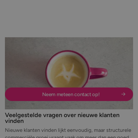
Laten we in gesprek gaan!
Wil je minder afhankelijk worden van toeval en werken
aan een stabiele commerciële basis voor verdere groei?
We bespreken graag welke aanpak aansluit op jouw
doelstellingen, doelgroep en ambities.
Neem meteen contact op!
Veelgestelde vragen over nieuwe klanten
vinden
Nieuwe klanten vinden lijkt eenvoudig, maar structurele
commerciële groei vraagt vaak om meer dan een goed