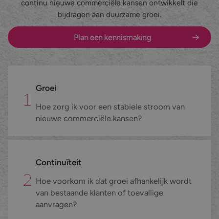
continu nieuwe commerciële kansen ontwikkelt die
bijdragen aan duurzame groei.
Nieuws en blog
Maatwerk belcampagnes
Zakelijke dienstverlening
Plan een kennismaking
Werken bij
Datacollectie
Marketing & Media
Contact
Inschrijvingen verzamelen
E-commerce
Inbound telefonie
Fieldmarketing
Groei
Hoe zorg ik voor een stabiele stroom van
Alle diensten
Industrie & Maakindustrie
nieuwe commerciële kansen?
Alle branches
Continuïteit
Hoe voorkom ik dat groei afhankelijk wordt
van bestaande klanten of toevallige
aanvragen?