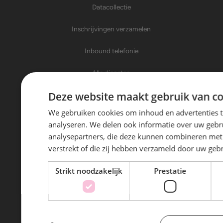
Datacollectie
Inschrijvingen verzamelen
Inbound telefonie
Alle diensten
Deze website maakt gebruik van co
Over Trinity Sales
We gebruiken cookies om inhoud en advertenties t
Over ons
analyseren. We delen ook informatie over uw gebru
analysepartners, die deze kunnen combineren met 
Nieuws
verstrekt of die zij hebben verzameld door uw geb
Klanten aan het woord
Strikt noodzakelijk
Prestatie
Werken bij
Contact