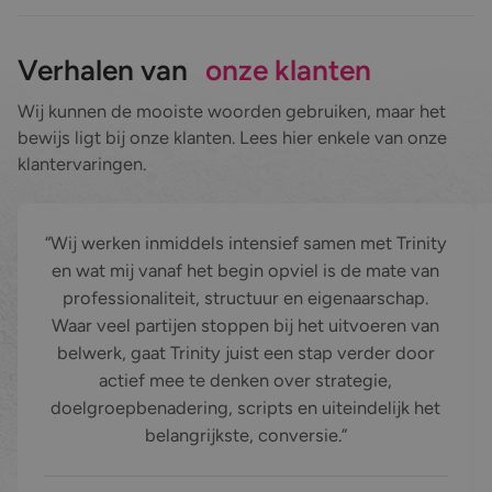
Verhalen van
onze klanten
Wij kunnen de mooiste woorden gebruiken, maar het
bewijs ligt bij onze klanten. Lees hier enkele van onze
klantervaringen.
Wij werken inmiddels intensief samen met Trinity en wat mij v
In
Wij werken inmiddels intensief samen met Trinity
en wat mij vanaf het begin opviel is de mate van
professionaliteit, structuur en eigenaarschap.
Waar veel partijen stoppen bij het uitvoeren van
belwerk, gaat Trinity juist een stap verder door
actief mee te denken over strategie,
doelgroepbenadering, scripts en uiteindelijk het
belangrijkste, conversie.