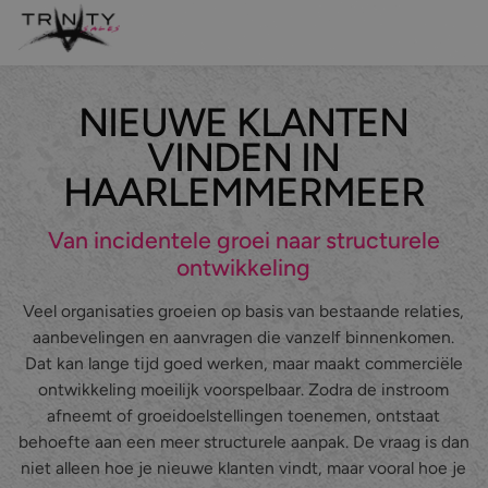
NIEUWE KLANTEN
Leadgeneratie
VINDEN IN
Sales support
HAARLEMMERMEER
Maatwerk belcampagnes
Van incidentele groei naar structurele
ontwikkeling
Even kennismaken?
Veel organisaties groeien op basis van bestaande relaties,
aanbevelingen en aanvragen die vanzelf binnenkomen.
Over ons
Dat kan lange tijd goed werken, maar maakt commerciële
ontwikkeling moeilijk voorspelbaar. Zodra de instroom
Diensten
afneemt of groeidoelstellingen toenemen, ontstaat
Branches
Leadgeneratie
behoefte aan een meer structurele aanpak. De vraag is dan
niet alleen hoe je nieuwe klanten vindt, maar vooral hoe je
Referenties
Sales support
IT & Digital