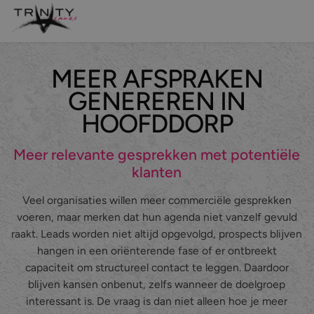
MEER AFSPRAKEN
Leadgeneratie
GENEREREN IN
Sales support
HOOFDDORP
Maatwerk belcampagnes
Meer relevante gesprekken met potentiële
klanten
Even kennismaken?
Veel organisaties willen meer commerciële gesprekken
voeren, maar merken dat hun agenda niet vanzelf gevuld
Over ons
raakt. Leads worden niet altijd opgevolgd, prospects blijven
hangen in een oriënterende fase of er ontbreekt
Diensten
capaciteit om structureel contact te leggen. Daardoor
Branches
Leadgeneratie
blijven kansen onbenut, zelfs wanneer de doelgroep
interessant is. De vraag is dan niet alleen hoe je meer
Referenties
Sales support
IT & Digital