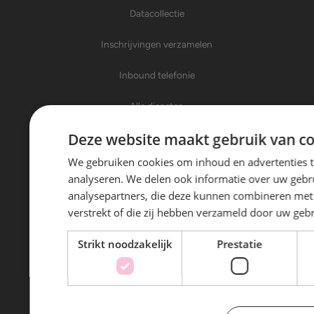
Datacollectie
Inschrijvingen verzamelen
Inbound telefonie
Alle diensten
Deze website maakt gebruik van co
Over Trinity Sales
We gebruiken cookies om inhoud en advertenties t
Over ons
analyseren. We delen ook informatie over uw gebru
analysepartners, die deze kunnen combineren met 
Nieuws
verstrekt of die zij hebben verzameld door uw geb
Klanten aan het woord
Strikt noodzakelijk
Prestatie
Werken bij
Contact