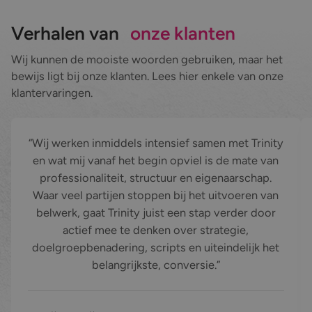
Verhalen van
onze klanten
Wij kunnen de mooiste woorden gebruiken, maar het
bewijs ligt bij onze klanten. Lees hier enkele van onze
klantervaringen.
Wij werken inmiddels intensief samen met Trinity en wat mij v
In
Wij werken inmiddels intensief samen met Trinity
en wat mij vanaf het begin opviel is de mate van
professionaliteit, structuur en eigenaarschap.
Waar veel partijen stoppen bij het uitvoeren van
belwerk, gaat Trinity juist een stap verder door
actief mee te denken over strategie,
doelgroepbenadering, scripts en uiteindelijk het
belangrijkste, conversie.