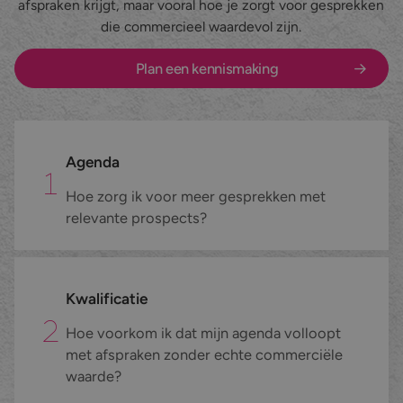
afspraken krijgt, maar vooral hoe je zorgt voor gesprekken
die commercieel waardevol zijn.
Nieuws en blog
Maatwerk belcampagnes
Zakelijke dienstverlening
Plan een kennismaking
Werken bij
Datacollectie
Marketing & Media
Contact
Inschrijvingen verzamelen
E-commerce
Inbound telefonie
Fieldmarketing
Agenda
Hoe zorg ik voor meer gesprekken met
Alle diensten
Industrie & Maakindustrie
relevante prospects?
Alle branches
Kwalificatie
Hoe voorkom ik dat mijn agenda volloopt
met afspraken zonder echte commerciële
waarde?