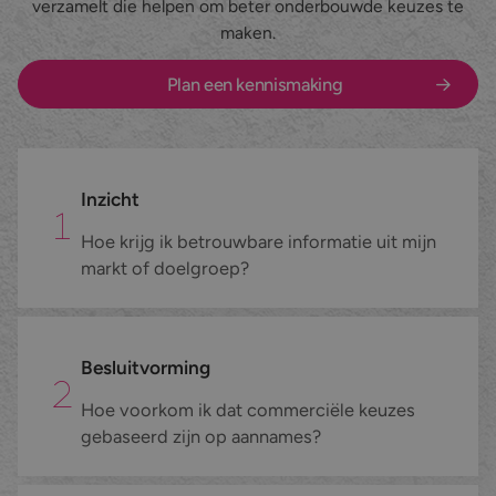
verzamelt die helpen om beter onderbouwde keuzes te
maken.
Nieuws en blog
Maatwerk belcampagnes
Zakelijke dienstverlening
Plan een kennismaking
Werken bij
Datacollectie
Marketing & Media
Contact
Inschrijvingen verzamelen
E-commerce
Inbound telefonie
Fieldmarketing
Inzicht
Hoe krijg ik betrouwbare informatie uit mijn
Alle diensten
Industrie & Maakindustrie
markt of doelgroep?
Alle branches
Besluitvorming
Hoe voorkom ik dat commerciële keuzes
gebaseerd zijn op aannames?