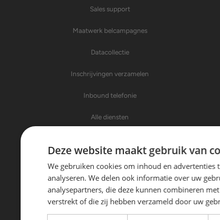
Sales support
Maatwerk belcampagnes
Datacollectie
Inschrijvingen verzamelen
Inbound telefonie
Alle diensten
Over Trinity Sales
Deze website maakt gebruik van co
We gebruiken cookies om inhoud en advertenties t
Over ons
analyseren. We delen ook informatie over uw gebru
Nieuws
analysepartners, die deze kunnen combineren met 
verstrekt of die zij hebben verzameld door uw geb
Klanten aan het woord