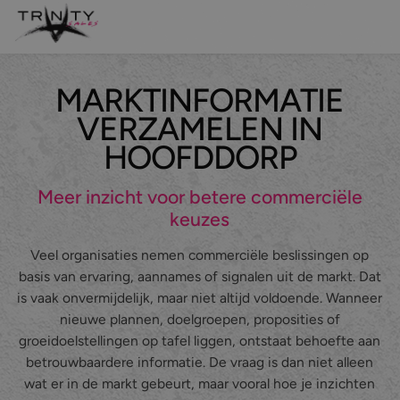
MARKTINFORMATIE
Leadgeneratie
VERZAMELEN IN
Sales support
HOOFDDORP
Maatwerk belcampagnes
Meer inzicht voor betere commerciële
keuzes
Even kennismaken?
Veel organisaties nemen commerciële beslissingen op
basis van ervaring, aannames of signalen uit de markt. Dat
Over ons
is vaak onvermijdelijk, maar niet altijd voldoende. Wanneer
nieuwe plannen, doelgroepen, proposities of
Diensten
groeidoelstellingen op tafel liggen, ontstaat behoefte aan
Branches
Leadgeneratie
betrouwbaardere informatie. De vraag is dan niet alleen
wat er in de markt gebeurt, maar vooral hoe je inzichten
Referenties
Sales support
IT & Digital