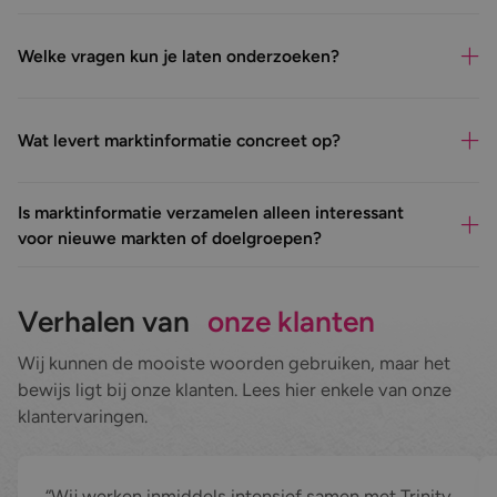
Welke vragen kun je laten onderzoeken?
Wat levert marktinformatie concreet op?
Is marktinformatie verzamelen alleen interessant
voor nieuwe markten of doelgroepen?
Verhalen van
onze klanten
Wij kunnen de mooiste woorden gebruiken, maar het
bewijs ligt bij onze klanten. Lees hier enkele van onze
klantervaringen.
Wij werken inmiddels intensief samen met Trinity en wat mij v
In
Wij werken inmiddels intensief samen met Trinity