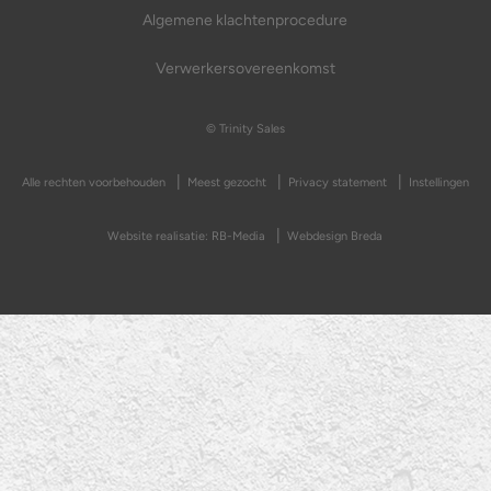
Algemene klachtenprocedure
Verwerkersovereenkomst
© Trinity Sales
Alle rechten voorbehouden
Meest gezocht
Privacy statement
Instellingen
Website realisatie: RB-Media
Webdesign Breda