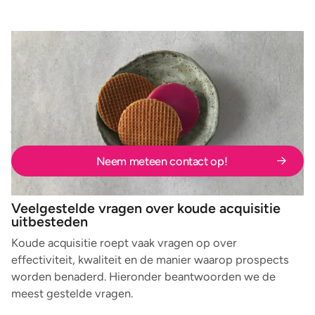
Laten we in gesprek gaan!
Wil je nieuwe prospects bereiken zonder dat acquisitie
afhankelijk wordt van beschikbare tijd of interne
capaciteit? We bespreken graag welke aanpak past bij
jouw doelgroep, markt en commerciële doelstellingen.
Neem meteen contact op!
Veelgestelde vragen over koude acquisitie
uitbesteden
Koude acquisitie roept vaak vragen op over
effectiviteit, kwaliteit en de manier waarop prospects
worden benaderd. Hieronder beantwoorden we de
meest gestelde vragen.