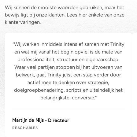
Wij kunnen de mooiste woorden gebruiken, maar het
bewijs ligt bij onze klanten. Lees hier enkele van onze
klantervaringen.
Wij werken inmiddels intensief samen met Trinity en wat mij v
In
Wij werken inmiddels intensief samen met Trinity
en wat mij vanaf het begin opviel is de mate van
professionaliteit, structuur en eigenaarschap.
Waar veel partijen stoppen bij het uitvoeren van
belwerk, gaat Trinity juist een stap verder door
actief mee te denken over strategie,
doelgroepbenadering, scripts en uiteindelijk het
belangrijkste, conversie.
Martijn de Nijs
Directeur
REACHABLES