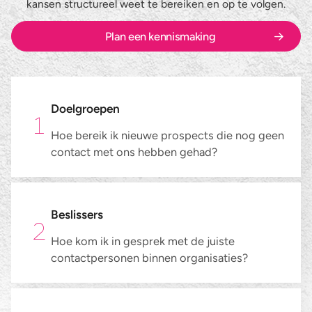
kansen structureel weet te bereiken en op te volgen.
Nieuws en blog
Maatwerk belcampagnes
Zakelijke dienstverlening
Plan een kennismaking
Werken bij
Datacollectie
Marketing & Media
Contact
Inschrijvingen verzamelen
E-commerce
Doelgroepen
Inbound telefonie
Fieldmarketing
Hoe bereik ik nieuwe prospects die nog geen
contact met ons hebben gehad?
Alle diensten
Industrie & Maakindustrie
Alle branches
Beslissers
Hoe kom ik in gesprek met de juiste
contactpersonen binnen organisaties?