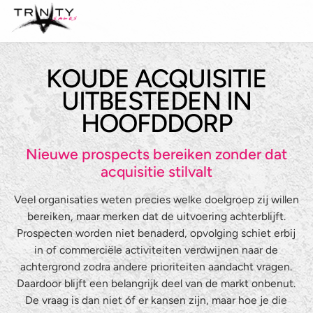
KOUDE ACQUISITIE
Leadgeneratie
UITBESTEDEN IN
Sales support
HOOFDDORP
Maatwerk belcampagnes
Nieuwe prospects bereiken zonder dat
acquisitie stilvalt
Even kennismaken?
Veel organisaties weten precies welke doelgroep zij willen
bereiken, maar merken dat de uitvoering achterblijft.
Over ons
Prospecten worden niet benaderd, opvolging schiet erbij
in of commerciële activiteiten verdwijnen naar de
Diensten
achtergrond zodra andere prioriteiten aandacht vragen.
Branches
Leadgeneratie
Daardoor blijft een belangrijk deel van de markt onbenut.
De vraag is dan niet óf er kansen zijn, maar hoe je die
Referenties
Sales support
IT & Digital