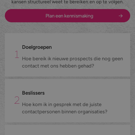
kansen structureel weet te bereiken en op te volgen.
Nieuws en blog
Maatwerk belcampagnes
Zakelijke dienstverlening
Plan een kennismaking
Werken bij
Datacollectie
Marketing & Media
Contact
Inschrijvingen verzamelen
E-commerce
Doelgroepen
Inbound telefonie
Fieldmarketing
Hoe bereik ik nieuwe prospects die nog geen
contact met ons hebben gehad?
Alle diensten
Industrie & Maakindustrie
Alle branches
Beslissers
Hoe kom ik in gesprek met de juiste
contactpersonen binnen organisaties?