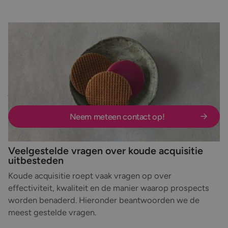
Laten we in gesprek gaan!
Wil je nieuwe prospects bereiken zonder dat acquisitie
afhankelijk wordt van beschikbare tijd of interne
capaciteit? We bespreken graag welke aanpak past bij
jouw doelgroep, markt en commerciële doelstellingen.
Neem meteen contact op!
Veelgestelde vragen over koude acquisitie
uitbesteden
Koude acquisitie roept vaak vragen op over
effectiviteit, kwaliteit en de manier waarop prospects
worden benaderd. Hieronder beantwoorden we de
meest gestelde vragen.