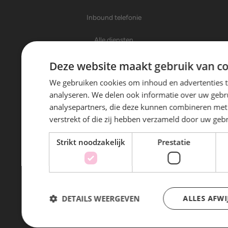
Inbound telefonie
Alle diensten
Deze website maakt gebruik van co
Over Trinity Sales
We gebruiken cookies om inhoud en advertenties t
Over ons
analyseren. We delen ook informatie over uw gebru
analysepartners, die deze kunnen combineren met 
Nieuws
verstrekt of die zij hebben verzameld door uw geb
Klanten aan het woord
Strikt noodzakelijk
Prestatie
Werken bij
Contact
DETAILS WEERGEVEN
ALLES AFWI
Algemene voorwaarden