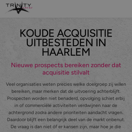
KOUDE ACQUISITIE
Leadgeneratie
UITBESTEDEN IN
Sales support
HAARLEM
Maatwerk belcampagnes
Nieuwe prospects bereiken zonder dat
acquisitie stilvalt
Even kennismaken?
Veel organisaties weten precies welke doelgroep zij willen
bereiken, maar merken dat de uitvoering achterblijft.
Over ons
Prospecten worden niet benaderd, opvolging schiet erbij
in of commerciële activiteiten verdwijnen naar de
Diensten
achtergrond zodra andere prioriteiten aandacht vragen.
Branches
Leadgeneratie
Daardoor blijft een belangrijk deel van de markt onbenut.
De vraag is dan niet óf er kansen zijn, maar hoe je die
Referenties
Sales support
IT & Digital