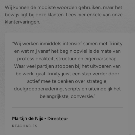
Wij kunnen de mooiste woorden gebruiken, maar het
bewijs ligt bij onze klanten. Lees hier enkele van onze
klantervaringen.
Wij werken inmiddels intensief samen met Trinity en wat mij v
In
Wij werken inmiddels intensief samen met Trinity
en wat mij vanaf het begin opviel is de mate van
professionaliteit, structuur en eigenaarschap.
Waar veel partijen stoppen bij het uitvoeren van
belwerk, gaat Trinity juist een stap verder door
actief mee te denken over strategie,
doelgroepbenadering, scripts en uiteindelijk het
belangrijkste, conversie.
Martijn de Nijs
Directeur
REACHABLES