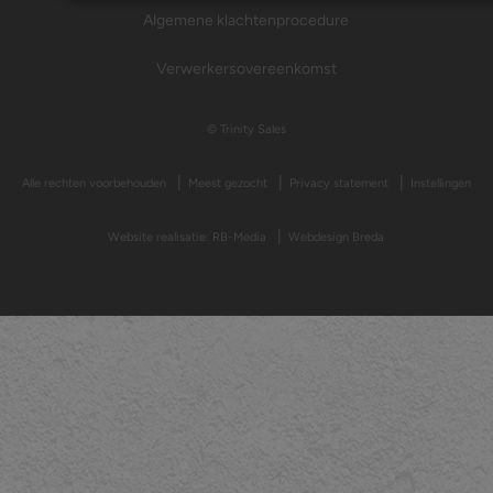
Algemene klachtenprocedure
Verwerkersovereenkomst
© Trinity Sales
Alle rechten voorbehouden
Meest gezocht
Privacy statement
Instellingen
Website realisatie: RB-Media
Webdesign Breda