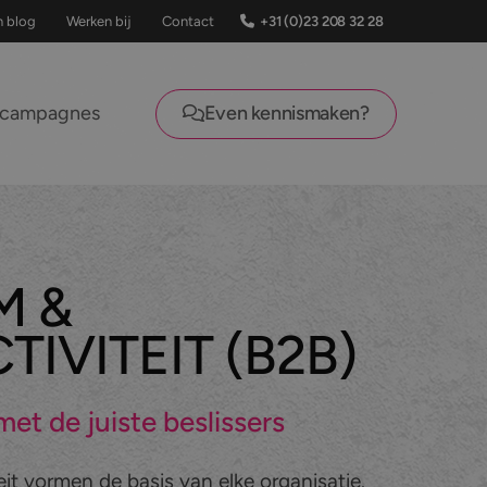
+31 (0)23 208 32 28
n blog
Werken bij
Contact
lcampagnes
Even kennismaken?
M &
IVITEIT (B2B)
met de juiste beslissers
it vormen de basis van elke organisatie.