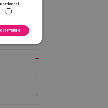
unctioneel
s?
ACCEPTEREN