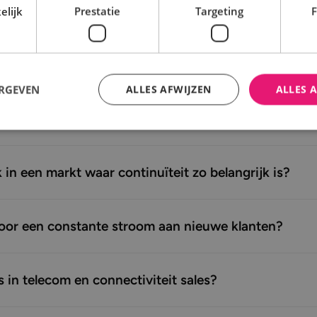
elijk
Prestatie
Targeting
F
n contact met de juiste beslissers binnen organisatie
ERGEVEN
ALLES AFWIJZEN
ALLES 
lie bestaande leveranciersrelaties?
in een markt waar continuïteit zo belangrijk is?
voor een constante stroom aan nieuwe klanten?
 in telecom en connectiviteit sales?