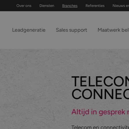
Over ons
Diensten
Branches
Referenties
Nieuws e
Leadgeneratie
Sales support
Maatwerk be
TELECO
CONNECT
Altijd in gesprek 
Telecom en connectivite