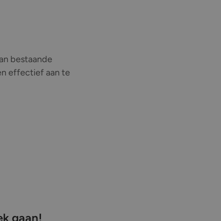
 van bestaande
en effectief aan te
ek gaan!