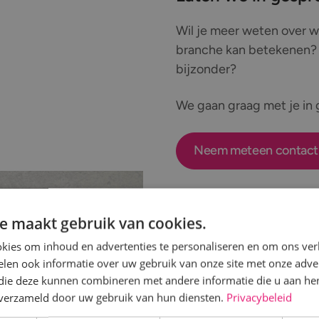
Wil je meer weten over wa
branche kan betekenen? O
bijzonder?
We gaan graag met je in 
Neem meteen contact
e maakt gebruik van cookies.
ragen over sales support in telecom & con
kies om inhoud en advertenties te personaliseren en om ons ver
len ook informatie over uw gebruik van onze site met onze adver
 die deze kunnen combineren met andere informatie die u aan hen
sales support binnen telecom en connectiviteit? Hiero
n verzameld door uw gebruik van hun diensten.
Privacybeleid
nde vragen, zodat je snel inzicht krijgt in wat dit voor