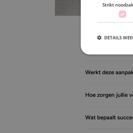
kan betekenen.
Strikt noodzak
Hoe komen jullie i
DETAILS WE
Hoe doorbreken jul
Werkt deze aanpak 
Hoe zorgen jullie 
Wat bepaalt succes