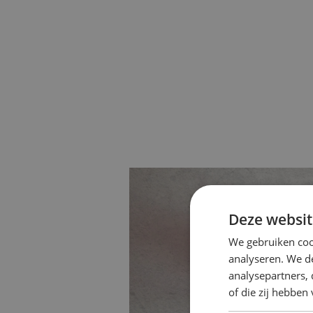
Deze websit
Veelgestelde v
We gebruiken coo
analyseren. We de
analysepartners,
Heb je vragen over 
of die zij hebbe
we de meest voorkome